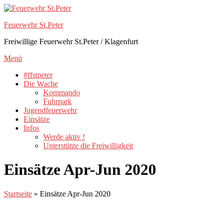
Zum
Inhalt
Feuerwehr St.Peter
springen
Freiwillige Feuerwehr St.Peter / Klagenfurt
Menü
#ffstpeter
Die Wache
Kommando
Fuhrpark
Jugendfeuerwehr
Einsätze
Infos
Werde aktiv !
Unterstütze die Freiwilligkeit
Einsätze Apr-Jun 2020
Startseite
»
Einsätze Apr-Jun 2020