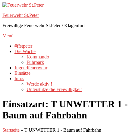
Zum
Inhalt
Feuerwehr St.Peter
springen
Freiwillige Feuerwehr St.Peter / Klagenfurt
Menü
#ffstpeter
Die Wache
Kommando
Fuhrpark
Jugendfeuerwehr
Einsätze
Infos
Werde aktiv !
Unterstütze die Freiwilligkeit
Einsatzart:
T UNWETTER 1 -
Baum auf Fahrbahn
Startseite
»
T UNWETTER 1 - Baum auf Fahrbahn